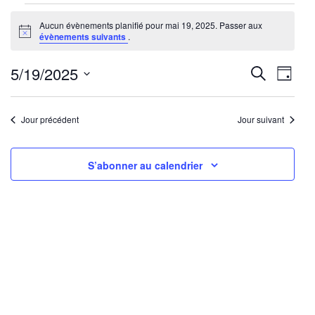
Évènements
Aucun évènements planifié pour mai 19, 2025. Passer aux
for
Notice
évènements suivants
.
mai
19,
Reche
Nav
5/19/2025
Recherche
Jour
2025
de
Sélectionnez
et
une
vu
Jour précédent
Jour suivant
navig
date.
Év
de
S’abonner au calendrier
vues
Évène