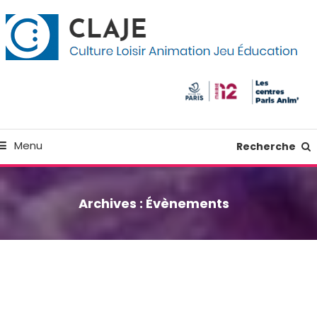
kip
anneau de gestion des cookies
o
ontent
Culture Loisir Animation Jeu Education
Claje
Menu
Recherche
Archives :
Évènements