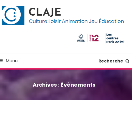
kip
anneau de gestion des cookies
o
ontent
Culture Loisir Animation Jeu Education
Claje
Menu
Recherche
Archives :
Évènements