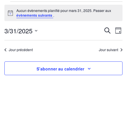
Évènements
Aucun évènements planifié pour mars 31, 2025. Passer aux
for
Notice
évènements suivants
.
mars
31,
Reche
Nav
3/31/2025
Recherche
Jour
2025
de
Sélectionnez
et
une
vu
Jour précédent
Jour suivant
navig
date.
Év
de
S’abonner au calendrier
vues
Évène