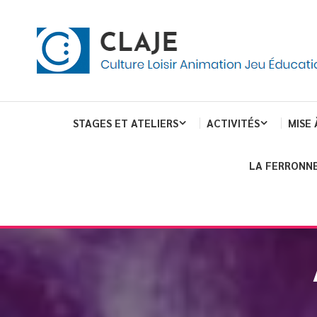
eau de gestion des cookies
ent
Culture Loisir Animation Jeu Education
Claje
STAGES ET ATELIERS
ACTIVITÉS
MISE 
LA FERRONNE