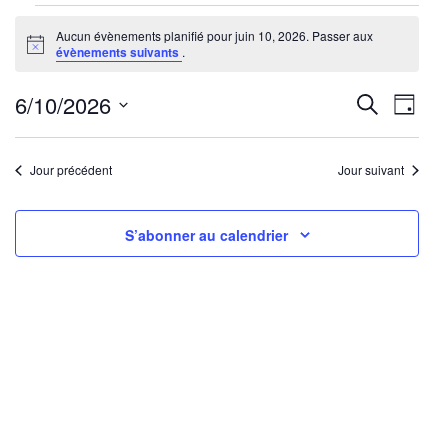
Évènements
Aucun évènements planifié pour juin 10, 2026. Passer aux
for
Notice
évènements suivants
.
juin
10,
Reche
Nav
6/10/2026
Recherche
Jour
2026
de
Sélectionnez
et
une
vu
Jour précédent
Jour suivant
navig
date.
Év
de
S’abonner au calendrier
vues
Évène