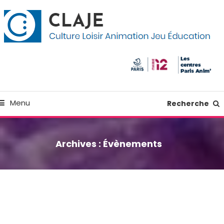
kip
anneau de gestion des cookies
o
ontent
Culture Loisir Animation Jeu Education
Claje
Menu
Recherche
Archives :
Évènements