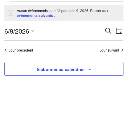
Évènements
Aucun évènements planifié pour juin 9, 2026. Passer aux
for
Notice
évènements suivants
.
juin
9,
Reche
Nav
6/9/2026
Recherche
Jour
2026
de
Sélectionnez
et
une
vu
Jour précédent
Jour suivant
navig
date.
Év
de
S’abonner au calendrier
vues
Évène