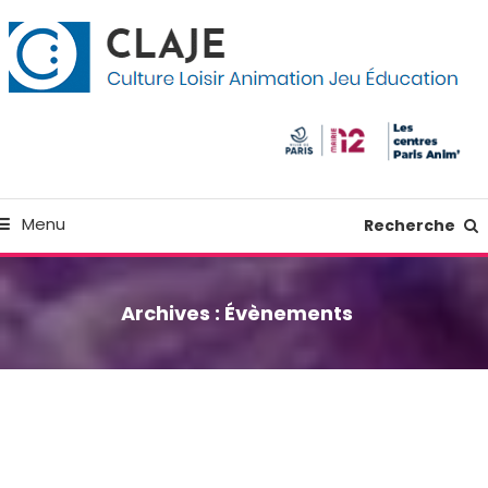
kip
anneau de gestion des cookies
o
ontent
Culture Loisir Animation Jeu Education
Claje
Menu
Recherche
Archives :
Évènements