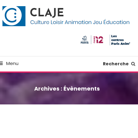
kip
anneau de gestion des cookies
o
ontent
Culture Loisir Animation Jeu Education
Claje
Menu
Recherche
Archives :
Évènements