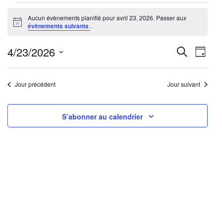
Évènements
Aucun évènements planifié pour avril 23, 2026. Passer aux
for
Notice
évènements suivants
.
avril
23,
Reche
Nav
4/23/2026
Recherche
Jour
2026
de
Sélectionnez
et
une
vu
Jour précédent
Jour suivant
navig
date.
Év
de
S’abonner au calendrier
vues
Évène