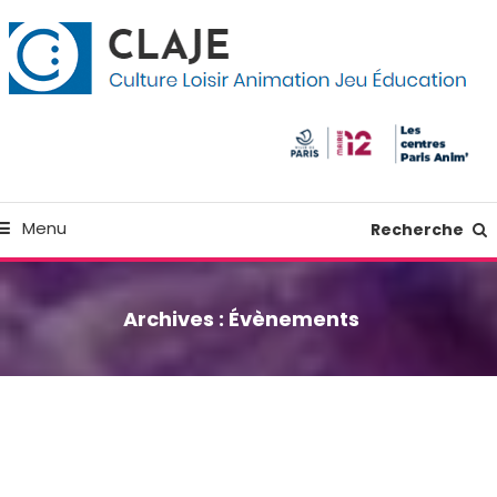
kip
anneau de gestion des cookies
o
ontent
Culture Loisir Animation Jeu Education
Claje
Menu
Recherche
Archives :
Évènements