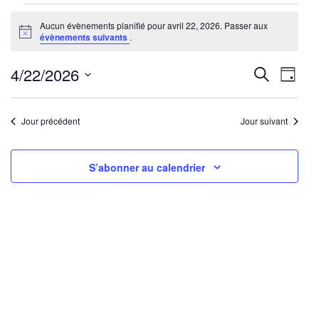
Évènements
Aucun évènements planifié pour avril 22, 2026. Passer aux
for
Notice
évènements suivants
.
avril
22,
Reche
Nav
4/22/2026
Recherche
Jour
2026
de
Sélectionnez
et
une
vu
Jour précédent
Jour suivant
navig
date.
Év
de
S’abonner au calendrier
vues
Évène