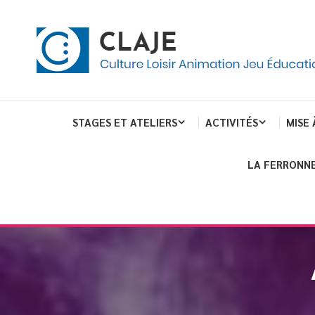
eau de gestion des cookies
ent
Culture Loisir Animation Jeu Education
Claje
STAGES ET ATELIERS
ACTIVITÉS
MISE 
LA FERRONNE