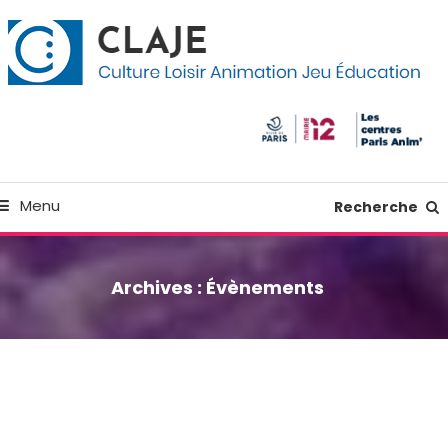
kip
anneau de gestion des cookies
o
ontent
Culture Loisir Animation Jeu Education
Claje
Menu
Recherche
Archives :
Évènements