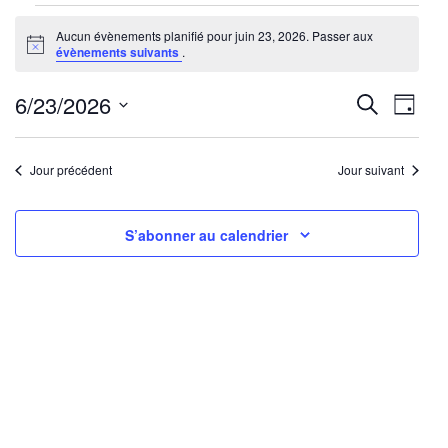
Évènements
Aucun évènements planifié pour juin 23, 2026. Passer aux
for
Notice
évènements suivants
.
juin
23,
Reche
Nav
6/23/2026
Recherche
Jour
2026
de
Sélectionnez
et
une
vu
Jour précédent
Jour suivant
navig
date.
Év
de
S’abonner au calendrier
vues
Évène