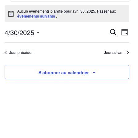
Évènements
Aucun évènements planifié pour avril 30, 2025. Passer aux
for
Notice
évènements suivants
.
avril
30,
Reche
Nav
4/30/2025
Recherche
Jour
2025
de
Sélectionnez
et
une
vu
Jour précédent
Jour suivant
navig
date.
Év
de
S’abonner au calendrier
vues
Évène