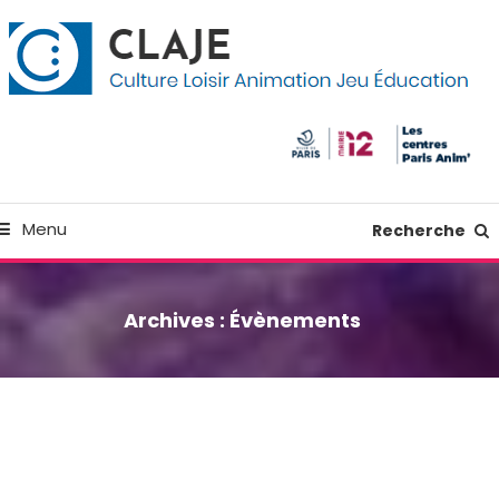
kip
anneau de gestion des cookies
o
ontent
Culture Loisir Animation Jeu Education
Claje
Menu
Recherche
Archives :
Évènements