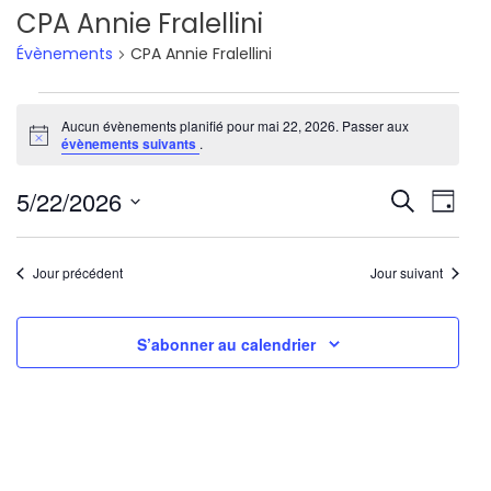
CPA Annie Fralellini
Évènements
CPA Annie Fralellini
Évènements
Aucun évènements planifié pour mai 22, 2026. Passer aux
Notice
for
évènements suivants
.
mai
Reche
Nav
5/22/2026
Recherche
Jour
22,
de
Sélectionnez
et
une
vu
2026
Jour précédent
Jour suivant
navig
date.
Év
de
S’abonner au calendrier
vues
Évène