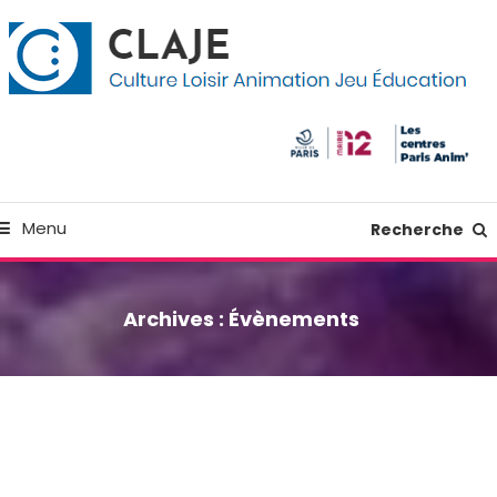
kip
anneau de gestion des cookies
o
ontent
Culture Loisir Animation Jeu Education
Claje
Menu
Recherche
Archives :
Évènements