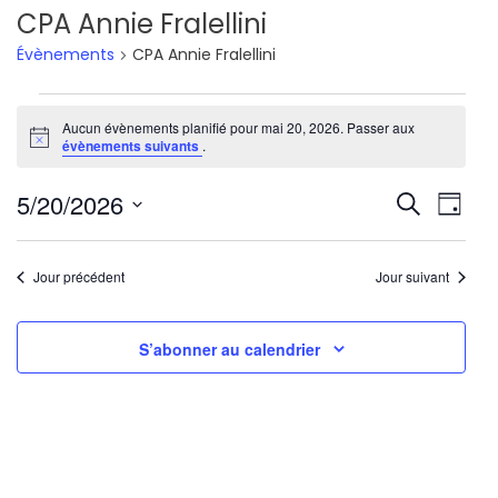
CPA Annie Fralellini
Évènements
CPA Annie Fralellini
Évènements
Aucun évènements planifié pour mai 20, 2026. Passer aux
Notice
for
évènements suivants
.
mai
Reche
Nav
5/20/2026
Recherche
Jour
20,
de
Sélectionnez
et
une
vu
2026
Jour précédent
Jour suivant
navig
date.
Év
de
S’abonner au calendrier
vues
Évène