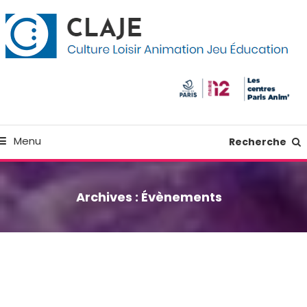
kip
anneau de gestion des cookies
o
ontent
Culture Loisir Animation Jeu Education
Claje
Menu
Recherche
Archives :
Évènements