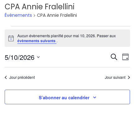
CPA Annie Fralellini
Évènements
CPA Annie Fralellini
Évènements
Aucun évènements planifié pour mai 10, 2026. Passer aux
Notice
for
évènements suivants
.
mai
Reche
Nav
5/10/2026
Recherche
Jour
10,
de
Sélectionnez
et
une
vu
2026
Jour précédent
Jour suivant
navig
date.
Év
de
S’abonner au calendrier
vues
Évène