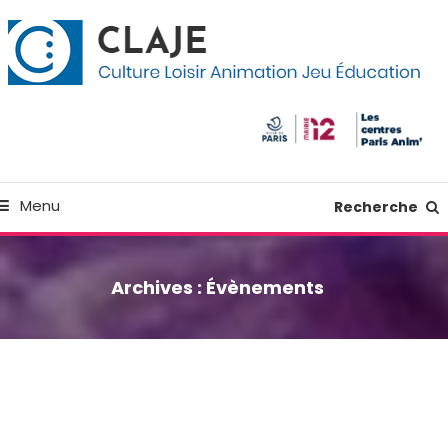
kip
anneau de gestion des cookies
o
ontent
Culture Loisir Animation Jeu Education
Claje
Menu
Recherche
Archives :
Évènements