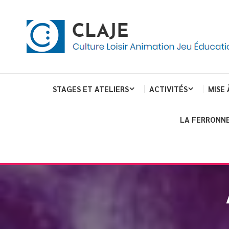
eau de gestion des cookies
ent
Culture Loisir Animation Jeu Education
Claje
STAGES ET ATELIERS
ACTIVITÉS
MISE 
LA FERRONNE