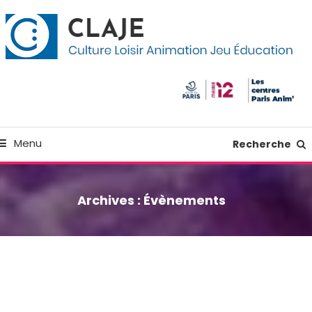
kip
anneau de gestion des cookies
o
ontent
Culture Loisir Animation Jeu Education
Claje
Menu
Recherche
Archives :
Évènements