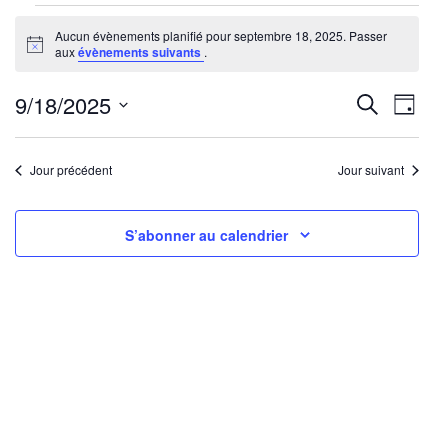
Évènements
Aucun évènements planifié pour septembre 18, 2025. Passer
for
Notice
aux
évènements suivants
.
septembre
18,
Reche
Nav
9/18/2025
Recherche
Jour
2025
de
Sélectionnez
et
une
vu
Jour précédent
Jour suivant
navig
date.
Év
de
S’abonner au calendrier
vues
Évène