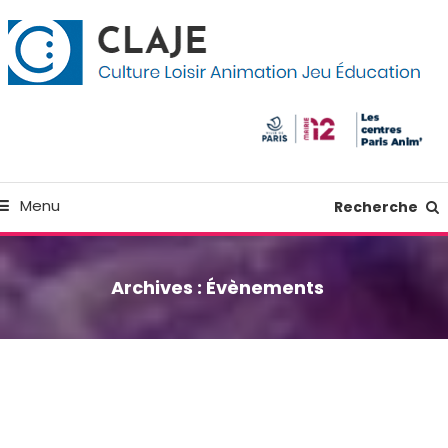
kip
anneau de gestion des cookies
o
ontent
Culture Loisir Animation Jeu Education
Claje
Menu
Recherche
Archives :
Évènements