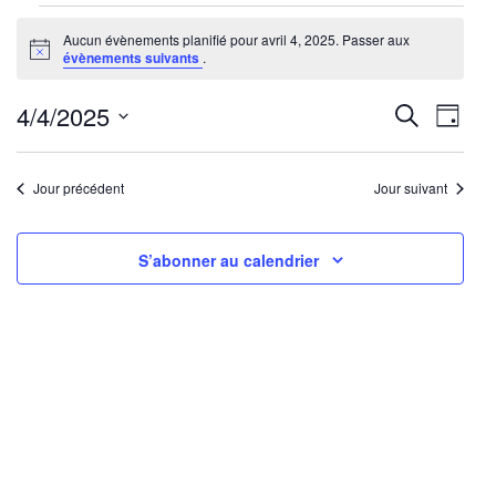
Évènements
Aucun évènements planifié pour avril 4, 2025. Passer aux
for
Notice
évènements suivants
.
avril
4,
Reche
Nav
4/4/2025
Recherche
Jour
2025
de
Sélectionnez
et
une
vu
Jour précédent
Jour suivant
navig
date.
Év
de
S’abonner au calendrier
vues
Évène