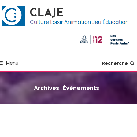
kip
anneau de gestion des cookies
o
ontent
Culture Loisir Animation Jeu Education
Claje
Menu
Recherche
Archives :
Évènements