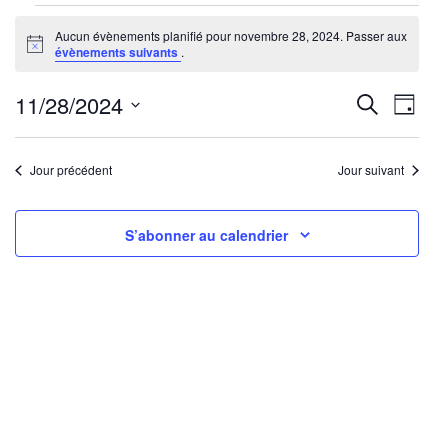
Évènements
Aucun évènements planifié pour novembre 28, 2024. Passer aux
for
Notice
évènements suivants
.
novembre
28,
Reche
Nav
11/28/2024
Recherche
Jour
2024
de
Sélectionnez
et
une
vu
Jour précédent
Jour suivant
navig
date.
Év
de
S’abonner au calendrier
vues
Évène