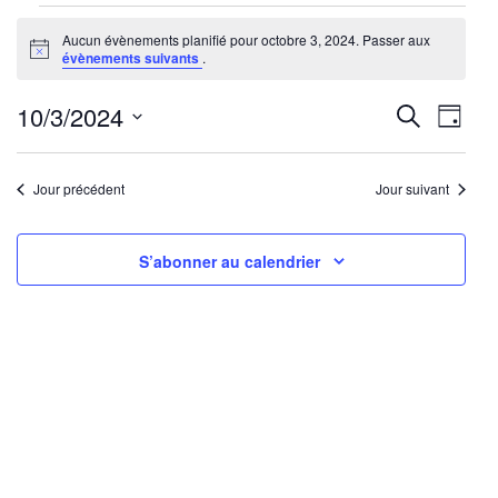
Évènements
Aucun évènements planifié pour octobre 3, 2024. Passer aux
for
Notice
évènements suivants
.
octobre
3,
Reche
Nav
10/3/2024
Recherche
Jour
2024
de
Sélectionnez
et
une
vu
Jour précédent
Jour suivant
navig
date.
Év
de
S’abonner au calendrier
vues
Évène