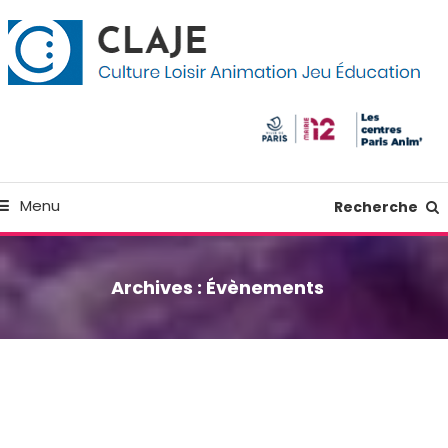
kip
anneau de gestion des cookies
o
ontent
Culture Loisir Animation Jeu Education
Claje
Menu
Recherche
Archives :
Évènements