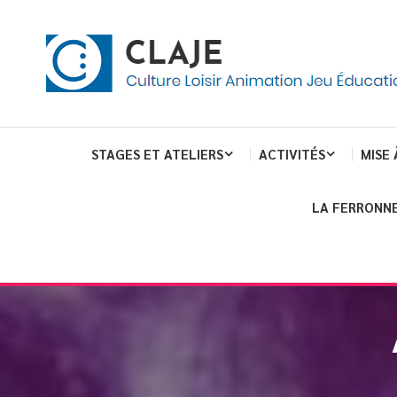
eau de gestion des cookies
ent
Culture Loisir Animation Jeu Education
Claje
STAGES ET ATELIERS
ACTIVITÉS
MISE 
LA FERRONNE