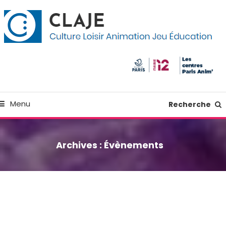
kip
anneau de gestion des cookies
o
ontent
Culture Loisir Animation Jeu Education
Claje
Menu
Recherche
Archives :
Évènements