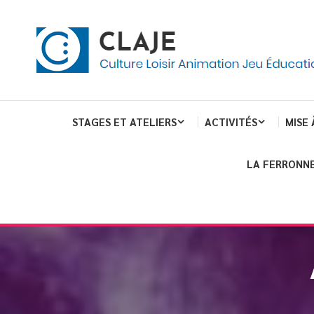
eau de gestion des cookies
ent
Culture Loisir Animation Jeu Education
Claje
STAGES ET ATELIERS
ACTIVITÉS
MISE 
LA FERRONNE