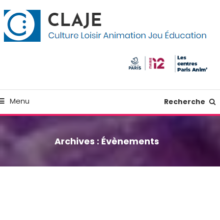
kip
anneau de gestion des cookies
o
ontent
Culture Loisir Animation Jeu Education
Claje
Menu
Recherche
Archives :
Évènements