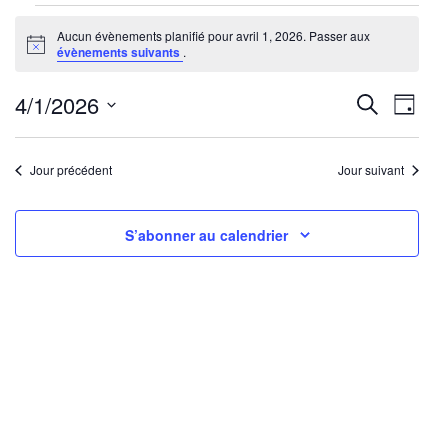
Évènements
Aucun évènements planifié pour avril 1, 2026. Passer aux
for
Notice
évènements suivants
.
avril
1,
Reche
Nav
4/1/2026
Recherche
Jour
2026
de
Sélectionnez
et
une
vu
Jour précédent
Jour suivant
navig
date.
Év
de
S’abonner au calendrier
vues
Évène