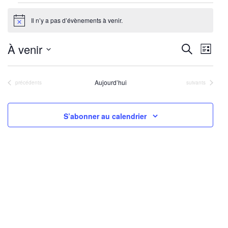
Évènements
Il n’y a pas d’évènements à venir.
Notice
Reche
Nav
À venir
Recherche
Liste
de
Sélectionnez
et
une
vu
Aujourd’hui
Évènements
Évènements
précédents
suivants
navig
date.
Év
de
S’abonner au calendrier
vues
Évène