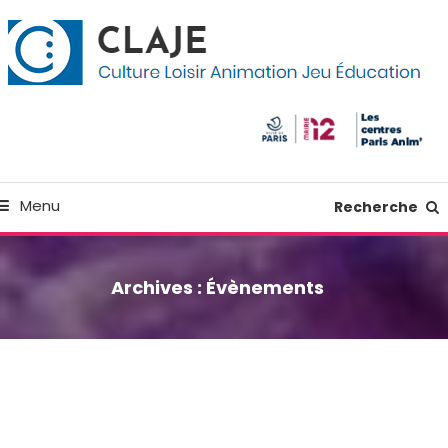
kip
anneau de gestion des cookies
o
ontent
Culture Loisir Animation Jeu Education
Claje
Menu
Recherche
Archives :
Évènements