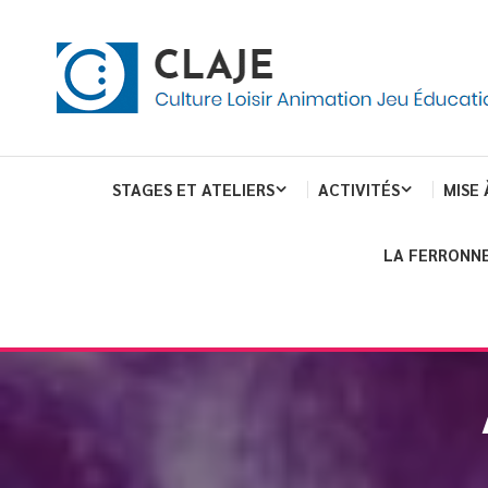
eau de gestion des cookies
ent
Culture Loisir Animation Jeu Education
Claje
STAGES ET ATELIERS
ACTIVITÉS
MISE 
LA FERRONNE