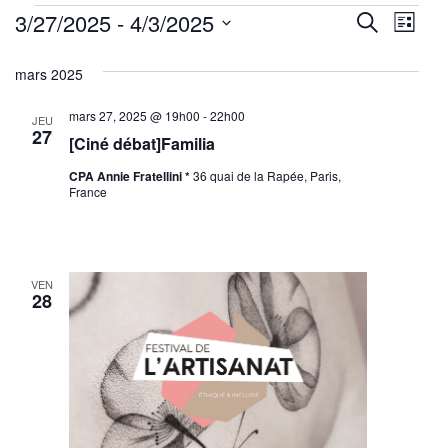
Évènements
Reche
Nav
3/27/2025
 - 
4/3/2025
Recherche
Liste
de
Sélectionnez
et
mars 2025
une
vu
navig
date.
Év
mars 27, 2025 @ 19h00
-
22h00
JEU
de
27
[Ciné débat]Familia
vues
CPA Annie Fratellini *
36 quai de la Rapée, Paris,
France
Évène
VEN
28