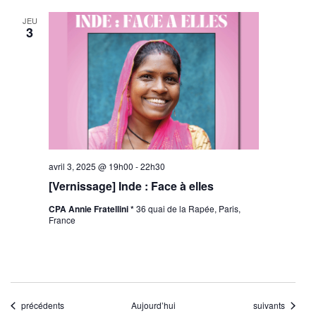
JEU
3
avril 3, 2025 @ 19h00
-
22h30
[Vernissage] Inde : Face à elles
CPA Annie Fratellini *
36 quai de la Rapée, Paris,
France
Évènements
Évènements
précédents
Aujourd’hui
suivants