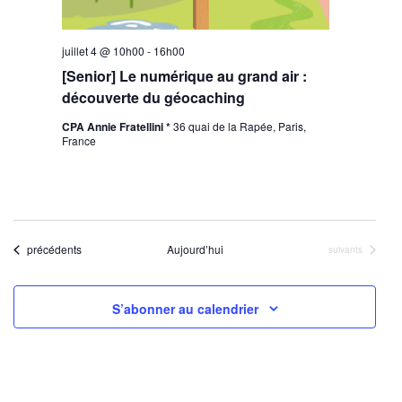
juillet 4 @ 10h00
-
16h00
[Senior] Le numérique au grand air :
découverte du géocaching
CPA Annie Fratellini *
36 quai de la Rapée, Paris,
France
Évènements
précédents
Aujourd’hui
Évènements
suivants
S’abonner au calendrier