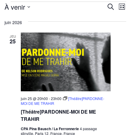
Évènements
Reche
Nav
À venir
Recherche
Liste
de
Sélectionnez
et
juin 2026
une
vu
navig
date.
Év
JEU
de
25
vues
Évène
juin 25 @ 20h00
-
23h00
[Théâtre]PARDONNE-
MOI DE ME TRAHIR
[Théâtre]PARDONNE-MOI DE ME
TRAHIR
CPA Pina Bausch / La Ferronnerie
4 passage
stinville, Paris 12, France, France