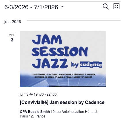
Évènements
Reche
Nav
6/3/2026
 - 
7/1/2026
Recherche
Liste
de
Sélectionnez
et
juin 2026
une
vu
navig
date.
Év
MER
de
3
vues
Évène
juin 3 @ 19h30
-
22h00
[Convivialité] Jam session by Cadence
CPA Bessie Smith
19 rue Antoine Julien Hénard,
Paris 12, France