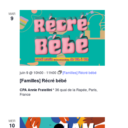
MAR
9
juin 9 @ 10h00
-
11h00
[Familles] Récré bébé
[Familles] Récré bébé
CPA Annie Fratellini *
36 quai de la Rapée, Paris,
France
MER
10