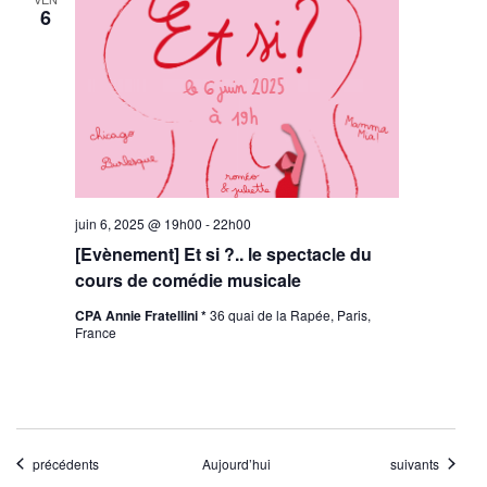
6
juin 6, 2025 @ 19h00
-
22h00
[Evènement] Et si ?.. le spectacle du
cours de comédie musicale
CPA Annie Fratellini *
36 quai de la Rapée, Paris,
France
Évènements
Évènements
précédents
Aujourd’hui
suivants