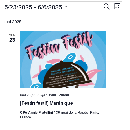
Évènements
Reche
Nav
5/23/2025
 - 
6/6/2025
Recherche
Liste
de
Sélectionnez
et
mai 2025
une
vu
navig
date.
Év
VEN
de
23
vues
Évène
mai 23, 2025 @ 19h00
-
20h30
[Festin festif] Martinique
CPA Annie Fratellini *
36 quai de la Rapée, Paris,
France