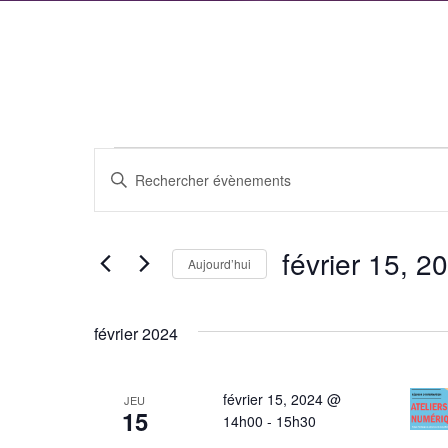
Évènements
Recherche
Saisir
et
mot-
clé.
navigation
février 15, 2
Rechercher
Aujourd’hui
de
Évènements
Sélectionnez
par
vues
une
février 2024
mot-
date.
Évènements
clé.
février 15, 2024 @
JEU
15
14h00
-
15h30