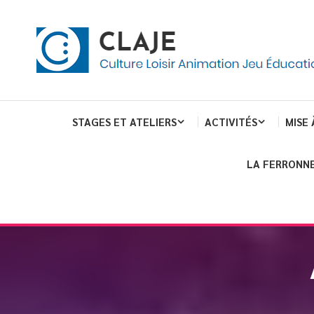
eau de gestion des cookies
ent
Culture Loisir Animation Jeu Education
Claje
STAGES ET ATELIERS
ACTIVITÉS
MISE 
LA FERRONNE