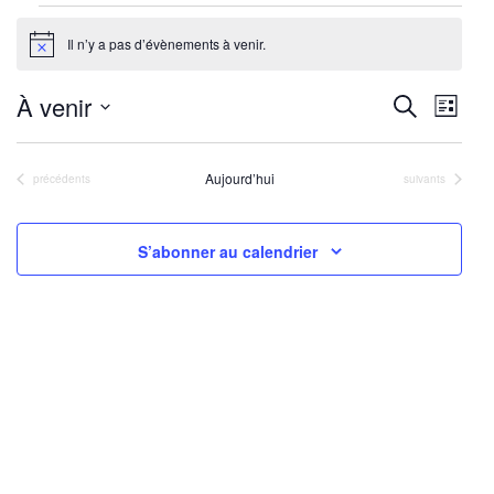
Évènements
Il n’y a pas d’évènements à venir.
Notice
Reche
Nav
À venir
Recherche
Liste
de
Sélectionnez
et
une
vu
Aujourd’hui
Évènements
Évènements
précédents
suivants
navig
date.
Év
de
S’abonner au calendrier
vues
Évène