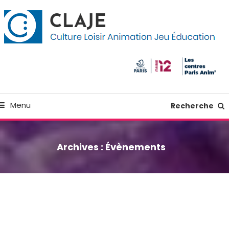
kip
anneau de gestion des cookies
o
ontent
Culture Loisir Animation Jeu Education
Claje
Menu
Recherche
Archives :
Évènements