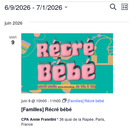
Évènements
Reche
Nav
6/9/2026
 - 
7/1/2026
Recherche
Liste
de
Sélectionnez
et
juin 2026
une
vu
navig
date.
Év
MAR
de
9
vues
Évène
juin 9 @ 10h00
-
11h00
[Familles] Récré bébé
[Familles] Récré bébé
CPA Annie Fratellini *
36 quai de la Rapée, Paris,
France