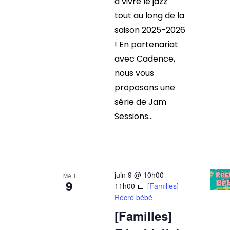
à vivre le jazz
tout au long de la
saison 2025-2026
! En partenariat
avec Cadence,
nous vous
proposons une
série de Jam
Sessions...
juin 9 @ 10h00
-
MAR
9
11h00
[Familles]
Récré bébé
[Familles]