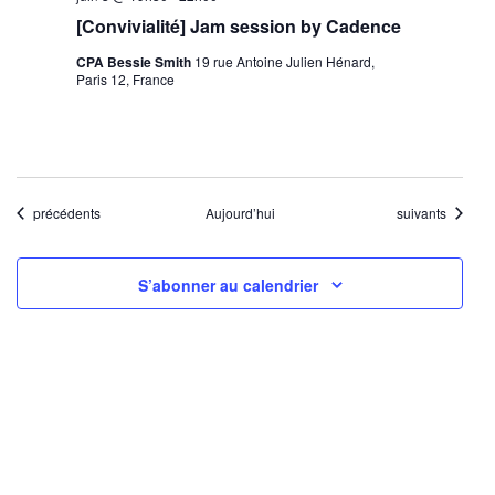
[Convivialité] Jam session by Cadence
CPA Bessie Smith
19 rue Antoine Julien Hénard,
Paris 12, France
Évènements
Évènements
précédents
Aujourd’hui
suivants
S’abonner au calendrier