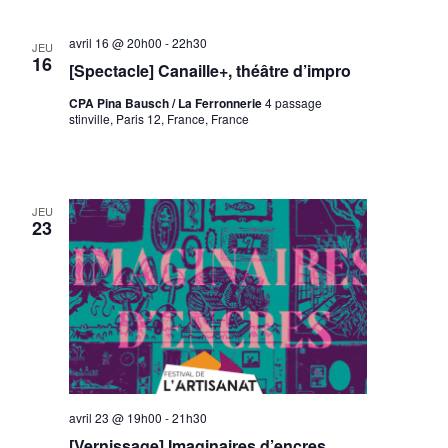
avril 16 @ 20h00
-
22h30
JEU
16
[Spectacle] Canaille+, théâtre d’impro
CPA Pina Bausch / La Ferronnerie
4 passage
stinville, Paris 12, France, France
JEU
23
avril 23 @ 19h00
-
21h30
[Vernissage] Imaginaires d’encres