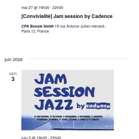
mai 27 @ 19h30
-
22h00
[Convivialité] Jam session by Cadence
CPA Bessie Smith
19 rue Antoine Julien Hénard,
Paris 12, France
juin 2026
MER
3
juin 3 @ 19h30
-
22h00