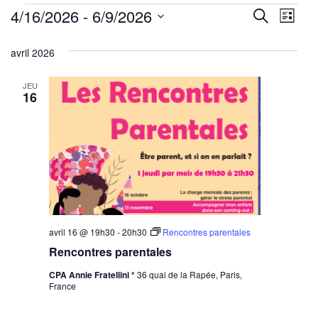
Évènements
Reche
Nav
4/16/2026
 - 
6/9/2026
Recherche
Liste
de
Sélectionnez
et
avril 2026
une
vu
navig
date.
Év
JEU
de
16
vues
Évène
avril 16 @ 19h30
-
20h30
Rencontres parentales
Rencontres parentales
CPA Annie Fratellini *
36 quai de la Rapée, Paris,
France