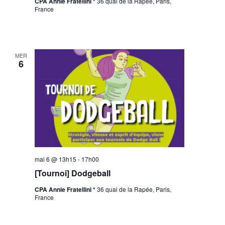
CPA Annie Fratellini *
36 quai de la Rapée, Paris,
France
MER
6
mai 6 @ 13h15
-
17h00
[Tournoi] Dodgeball
CPA Annie Fratellini *
36 quai de la Rapée, Paris,
France