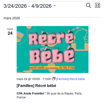
Évènements
Reche
Nav
3/24/2026
 - 
4/9/2026
Recherche
Liste
de
Sélectionnez
et
mars 2026
une
vu
navig
date.
Év
MAR
de
24
vues
Évène
mars 24 @ 10h00
-
11h00
[Familles] Récré bébé
[Familles] Récré bébé
CPA Annie Fratellini *
36 quai de la Rapée, Paris,
France