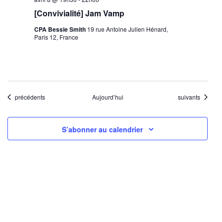
[Convivialité] Jam Vamp
CPA Bessie Smith
19 rue Antoine Julien Hénard,
Paris 12, France
Évènements
Évènements
précédents
Aujourd’hui
suivants
S’abonner au calendrier