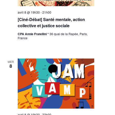
avril 8 @ 19h30
-
21h00
[Ciné-Débat] Santé mentale, action
collective et justice sociale
CPA Annie Fratellini *
36 quai de la Rapée, Paris,
France
MER
8
avril 8 @ 19h30
-
22h00