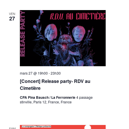
VEN
27
mars 27 @ 19h00
-
23h30
[Concert] Release party- RDV au
Cimetière
CPA Pina Bausch / La Ferronnerie
4 passage
stinville, Paris 12, France, France
SAM