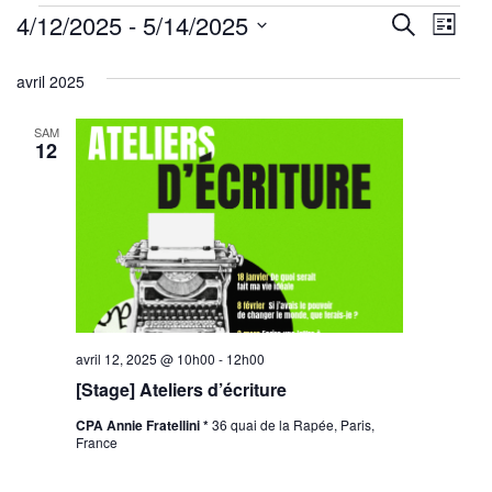
Évènements
Reche
Nav
4/12/2025
 - 
5/14/2025
Recherche
Liste
de
Sélectionnez
et
avril 2025
une
vu
navig
date.
Év
SAM
de
12
vues
Évène
avril 12, 2025 @ 10h00
-
12h00
[Stage] Ateliers d’écriture
CPA Annie Fratellini *
36 quai de la Rapée, Paris,
France