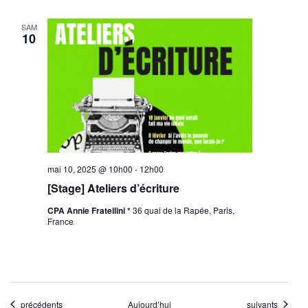
SAM
10
mai 10, 2025 @ 10h00
-
12h00
[Stage] Ateliers d’écriture
CPA Annie Fratellini *
36 quai de la Rapée, Paris,
France
Évènements
Évènements
précédents
Aujourd’hui
suivants