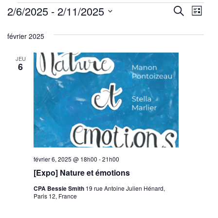
Évènements
Reche
Nav
2/6/2025
 - 
2/11/2025
Recherche
Liste
de
Sélectionnez
et
février 2025
une
vu
navig
date.
Év
JEU
de
6
vues
Évène
février 6, 2025 @ 18h00
-
21h00
[Expo] Nature et émotions
CPA Bessie Smith
19 rue Antoine Julien Hénard,
Paris 12, France