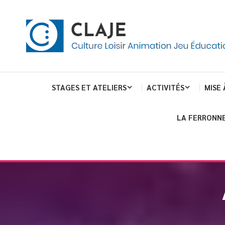
eau de gestion des cookies
ent
Culture Loisir Animation Jeu Education
Claje
STAGES ET ATELIERS
ACTIVITÉS
MISE 
LA FERRONNE