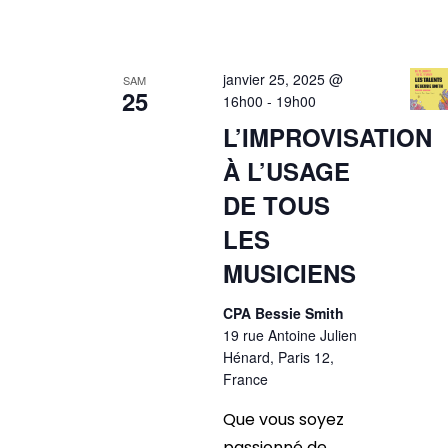
janvier 25, 2025 @
SAM
25
16h00
-
19h00
L’IMPROVISATION
À L’USAGE
DE TOUS
LES
MUSICIENS
CPA Bessie Smith
19 rue Antoine Julien
Hénard, Paris 12,
France
Que vous soyez
passionné de