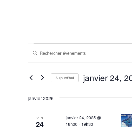
Évènements
Recherche
Saisir
et
mot-
clé.
navigation
janvier 24, 2
Rechercher
Aujourd’hui
de
Évènements
Sélectionnez
par
vues
une
janvier 2025
mot-
date.
Évènements
clé.
janvier 24, 2025 @
VEN
24
18h00
-
19h30