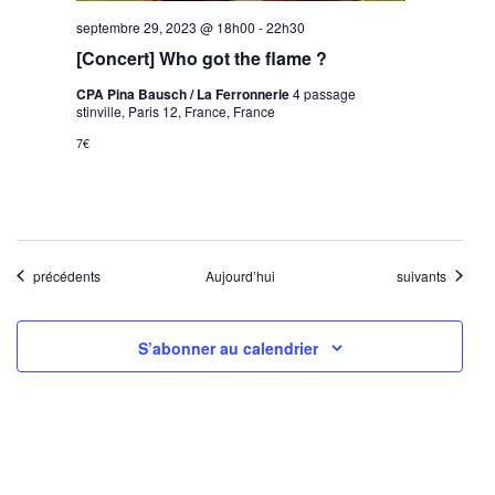
septembre 29, 2023 @ 18h00
-
22h30
[Concert] Who got the flame ?
CPA Pina Bausch / La Ferronnerie
4 passage
stinville, Paris 12, France, France
7€
Évènements
Évènements
précédents
Aujourd’hui
suivants
S’abonner au calendrier