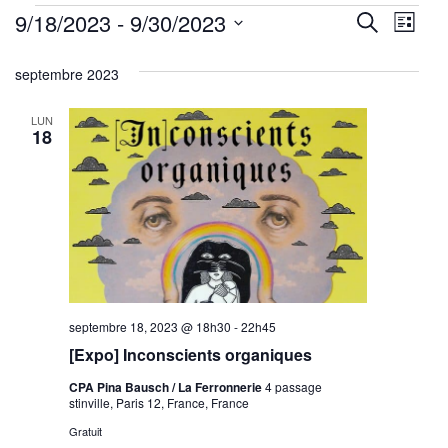
Évènements
Reche
Nav
9/18/2023
 - 
9/30/2023
Recherche
Liste
de
Sélectionnez
et
septembre 2023
une
vu
navig
date.
Év
LUN
de
18
vues
Évène
septembre 18, 2023 @ 18h30
-
22h45
[Expo] Inconscients organiques
CPA Pina Bausch / La Ferronnerie
4 passage
stinville, Paris 12, France, France
Gratuit