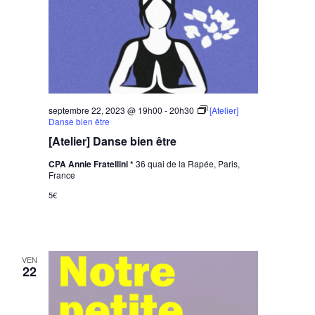
septembre 22, 2023 @ 19h00
-
20h30
[Atelier]
Danse bien être
[Atelier] Danse bien être
CPA Annie Fratellini *
36 quai de la Rapée, Paris,
France
5€
VEN
22