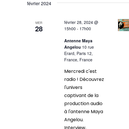
vues
une
février 2024
mot-
date.
Évènements
clé.
février 28, 2024 @
MER
28
15h00
-
17h00
Antenne Maya
Angelou
10 rue
Erard, Paris 12,
France, France
Mercredi c'est
radio ! Découvrez
l'univers
captivant de la
production audio
à l'antenne Maya
Angelou.
Interview,