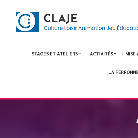
eau de gestion des cookies
ent
Culture Loisir Animation Jeu Education
Claje
STAGES ET ATELIERS
ACTIVITÉS
MISE 
LA FERRONNE