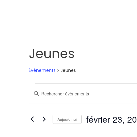
Jeunes
Évènements
Jeunes
Évènements
Recherche
Saisir
et
mot-
clé.
navigation
février 23, 2
Rechercher
Aujourd’hui
de
Évènements
Sélectionnez
par