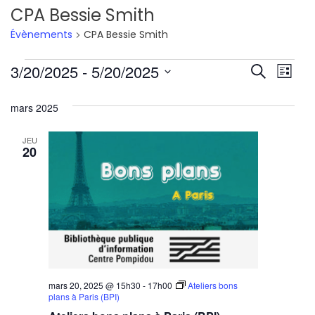
CPA Bessie Smith
Évènements
CPA Bessie Smith
Évènements
Reche
Nav
3/20/2025
 - 
5/20/2025
Recherche
Liste
de
Sélectionnez
et
mars 2025
une
vu
navig
date.
Év
JEU
de
20
vues
Évène
mars 20, 2025 @ 15h30
-
17h00
Ateliers bons
plans à Paris (BPI)