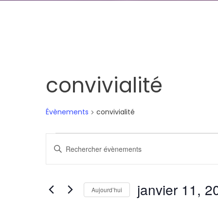
convivialité
Évènements
convivialité
Évènements
Recherche
Saisir
et
mot-
clé.
navigation
janvier 11, 2
Rechercher
Aujourd’hui
de
Évènements
Sélectionnez
par