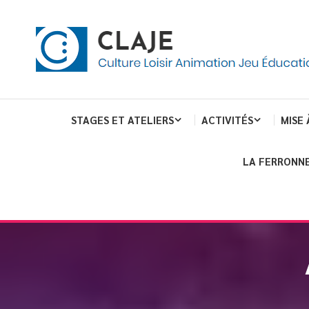
eau de gestion des cookies
ent
Culture Loisir Animation Jeu Education
Claje
STAGES ET ATELIERS
ACTIVITÉS
MISE 
LA FERRONNE