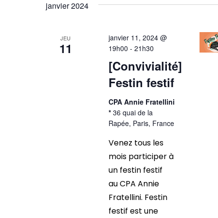
vues
une
janvier 2024
mot-
date.
Évènements
clé.
janvier 11, 2024 @
JEU
11
19h00
-
21h30
[Convivialité]
Festin festif
CPA Annie Fratellini
*
36 quai de la
Rapée, Paris, France
Venez tous les
mois participer à
un festin festif
au CPA Annie
Fratellini. Festin
festif est une