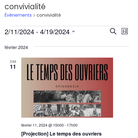
convivialité
Évènements
convivialité
Évènements
Reche
Nav
2/11/2024
 - 
4/19/2024
Recherche
Liste
de
Sélectionnez
et
février 2024
une
vu
navig
date.
Év
DIM
de
11
vues
Évène
février 11, 2024 @ 15h00
-
17h00
[Projection] Le temps des ouvriers