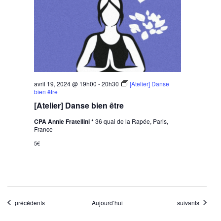
avril 19, 2024 @ 19h00
-
20h30
[Atelier] Danse
bien être
[Atelier] Danse bien être
CPA Annie Fratellini *
36 quai de la Rapée, Paris,
France
5€
Évènements
Évènements
précédents
Aujourd’hui
suivants