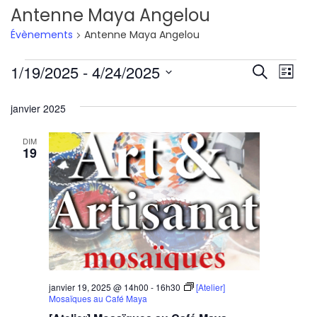
Antenne Maya Angelou
Évènements
Antenne Maya Angelou
Évènements
Reche
Nav
1/19/2025
 - 
4/24/2025
Recherche
Liste
de
Sélectionnez
et
janvier 2025
une
vu
navig
date.
Év
DIM
de
19
vues
Évène
janvier 19, 2025 @ 14h00
-
16h30
[Atelier]
Mosaïques au Café Maya