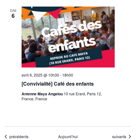
DIM
6
avril 6, 2025 @ 10h30
-
18h00
[Convivialité] Café des enfants
Antenne Maya Angelou
10 rue Erard, Paris 12,
France, France
Évènements
Évènements
précédents
Aujourd’hui
suivants