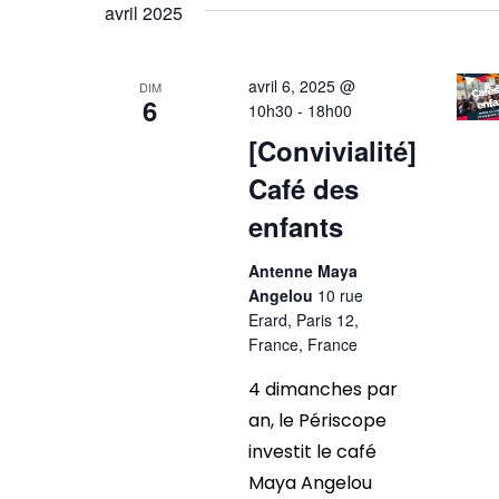
vues
une
avril 2025
mot-
date.
Évènements
clé.
avril 6, 2025 @
DIM
6
10h30
-
18h00
[Convivialité]
Café des
enfants
Antenne Maya
Angelou
10 rue
Erard, Paris 12,
France, France
4 dimanches par
an, le Périscope
investit le café
Maya Angelou