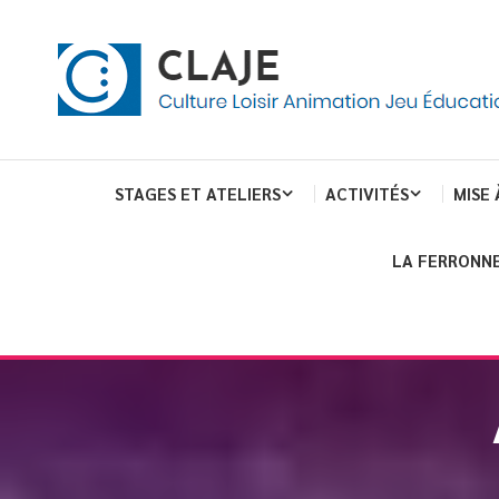
eau de gestion des cookies
ent
Culture Loisir Animation Jeu Education
Claje
STAGES ET ATELIERS
ACTIVITÉS
MISE 
LA FERRONNE