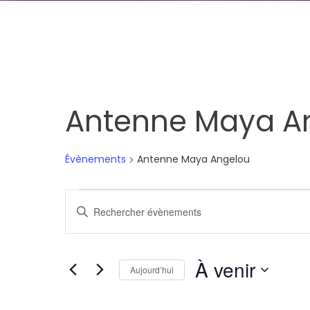
Antenne Maya A
Évènements
Antenne Maya Angelou
Évènements
Recherche
Saisir
et
mot-
clé.
navigation
À venir
Rechercher
Aujourd’hui
de
Évènements
Sélectionnez
par