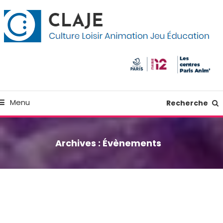
kip
anneau de gestion des cookies
o
ontent
Culture Loisir Animation Jeu Education
Claje
Menu
Recherche
Archives :
Évènements