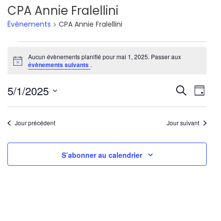
CPA Annie Fralellini
Évènements
CPA Annie Fralellini
Évènements
Aucun évènements planifié pour mai 1, 2025. Passer aux
Notice
for
évènements suivants
.
mai
Reche
Nav
5/1/2025
Recherche
Jour
1,
de
Sélectionnez
et
une
vu
2025
Jour précédent
Jour suivant
navig
date.
Év
de
S’abonner au calendrier
vues
Évène