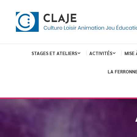
eau de gestion des cookies
ent
Culture Loisir Animation Jeu Education
Claje
STAGES ET ATELIERS
ACTIVITÉS
MISE 
LA FERRONNE