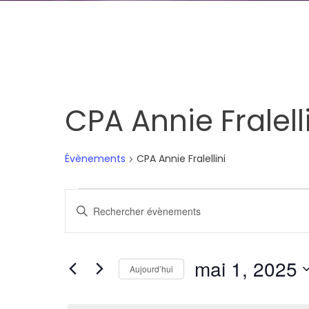
CPA Annie Fralell
Évènements
CPA Annie Fralellini
Évènements
Recherche
Saisir
for
et
mot-
clé.
mai
navigation
mai 1, 2025
Rechercher
Aujourd’hui
1,
de
Évènements
Sélectionnez
par