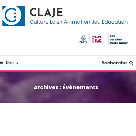
kip
anneau de gestion des cookies
o
ontent
Culture Loisir Animation Jeu Education
Claje
Menu
Recherche
Archives :
Évènements