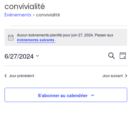
convivialité
Évènements
convivialité
Évènements
Aucun évènements planifié pour juin 27, 2024. Passer aux
Notice
for
évènements suivants
.
juin
Reche
Nav
6/27/2024
Recherche
Jour
27,
de
Sélectionnez
et
une
vu
2024
Jour précédent
Jour suivant
navig
date.
Év
de
S’abonner au calendrier
vues
Évène