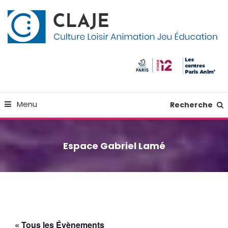
Skip
Panneau de gestion des cookies
To
Content
Culture Loisir Animation Jeu Education
Claje
Menu
Recherche
Espace Gabriel Lamé
« Tous les Évènements